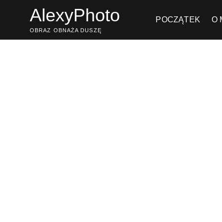
AlexyPhoto
POCZĄTEK
O 
OBRAZ OBNAŻA DUSZĘ